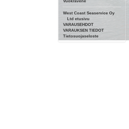
Vuokravene
West Coast Seaservice Oy
Ltd etusivu
VARAUSEHDOT
VARAUKSEN TIEDOT
Tietosuojaseloste