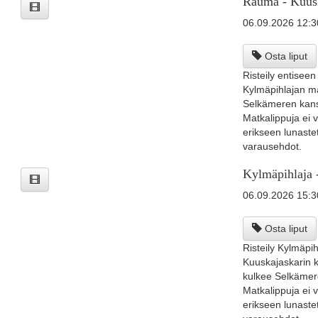
Rauma - Kuusk
06.09.2026 12:3
Osta liput
Risteily entiseen
Kylmäpihlajan maj
Selkämeren kansa
Matkalippuja ei v
erikseen lunaste
varausehdot.
Kylmäpihlaja 
06.09.2026 15:3
Osta liput
Risteily Kylmäpih
Kuuskajaskarin k
kulkee Selkämere
Matkalippuja ei v
erikseen lunaste