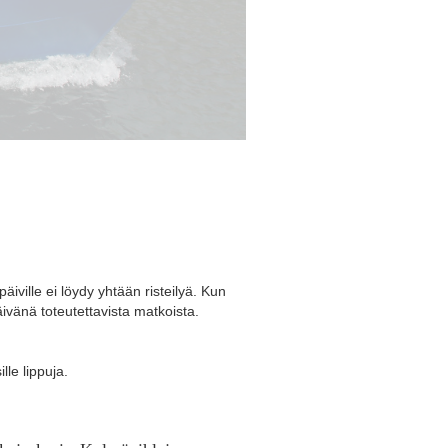
päiville ei löydy yhtään risteilyä. Kun
äivänä toteutettavista matkoista.
le lippuja.