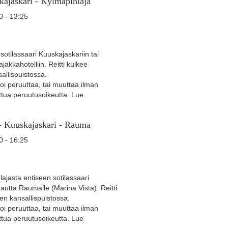
ajaskari - Kylmäpihlaja
0 - 13:25
 sotilassaari Kuuskajaskariin tai
akkahotelliin. Reitti kulkee
llispuistossa.
oi peruuttaa, tai muuttaa ilman
ttua peruutusoikeutta. Lue
- Kuuskajaskari - Rauma
0 - 16:25
lajasta entiseen sotilassaari
autta Raumalle (Marina Vista). Reitti
n kansallispuistossa.
oi peruuttaa, tai muuttaa ilman
ttua peruutusoikeutta. Lue