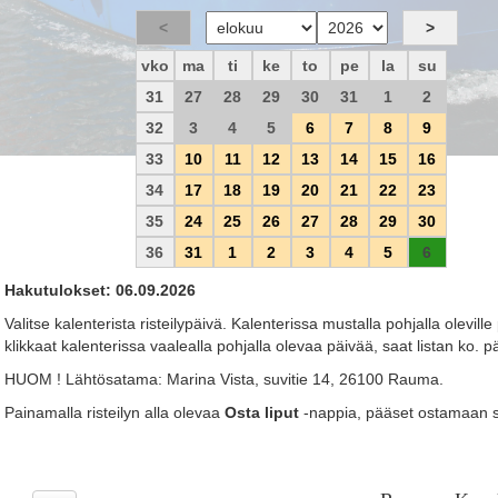
vko
ma
ti
ke
to
pe
la
su
31
27
28
29
30
31
1
2
32
3
4
5
6
7
8
9
33
10
11
12
13
14
15
16
34
17
18
19
20
21
22
23
35
24
25
26
27
28
29
30
36
31
1
2
3
4
5
6
Hakutulokset: 06.09.2026
Valitse kalenterista risteilypäivä. Kalenterissa mustalla pohjalla oleville 
klikkaat kalenterissa vaalealla pohjalla olevaa päivää, saat listan ko. p
HUOM ! Lähtösatama: Marina Vista, suvitie 14, 26100 Rauma.
Painamalla risteilyn alla olevaa
Osta liput
-nappia, pääset ostamaan sil