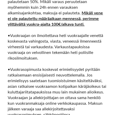
palautetaan 50%. Mikäli varaus peruutetaan
myöhemmin kuin 24h ennen varauksen
alkamisajankohtaa, maksuja ei palauteta.
Mikäli vene
ei ole palautettu määräaikaan mennessä, perimme
ylittävältä vuokra-ajalta 100€/alkava tunti.
•Vuokraajan on ilmoitettava heti vuokraajalle venettä
koskevasta vahingosta, viasta, veneessä ilmenneestä
virheestä tai varkaudesta. Varkaustapauksissa
vuokraaja on velvollinen tekemään heti poliisille
rikosilmoituksen.
•Vuokrasopimusta koskevat erimielisyydet pyritään
ratkaisemaan ensisijaisesti neuvottelemalla. Jos
erimielisyys saatetaan tuomioistuimen käsiteltäväksi,
asian ratkaisee vuokraamon kotipaikan käräjäoikeus tai
kuluttajariitatapauksissa muu lain mukainen alioikeus.
Vuokraajan ja allekirjoittajan on oltava sama henkilö
kun vuokranmaksaja online verkkokaupassa. Maksun
jälkeen varaaja saa allekirjoitettavaksi
vuokrasopimuksen sähköpostiinsa.